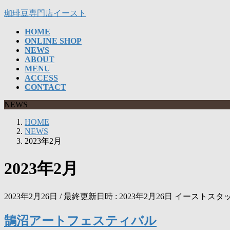
コ
ナ
珈琲豆専門店イースト
ン
ビ
HOME
テ
ゲ
ONLINE SHOP
ン
ー
NEWS
ツ
シ
ABOUT
へ
ョ
MENU
ス
ン
ACCESS
CONTACT
キ
に
ッ
移
NEWS
プ
動
HOME
NEWS
2023年2月
2023年2月
2023年2月26日
/ 最終更新日時 :
2023年2月26日
イーストスタ
鵠沼アートフェスティバル