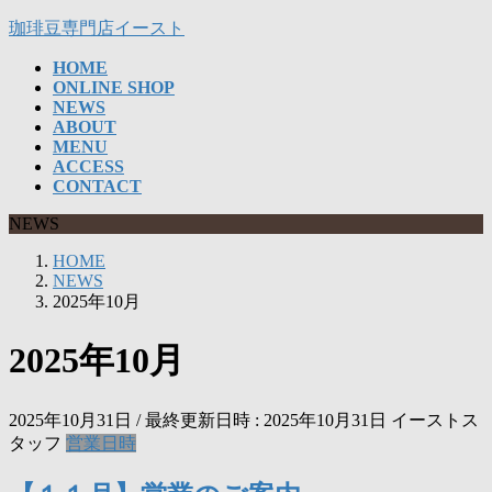
コ
ナ
珈琲豆専門店イースト
ン
ビ
HOME
テ
ゲ
ONLINE SHOP
ン
ー
NEWS
ツ
シ
ABOUT
へ
ョ
MENU
ス
ン
ACCESS
CONTACT
キ
に
ッ
移
NEWS
プ
動
HOME
NEWS
2025年10月
2025年10月
2025年10月31日
/ 最終更新日時 :
2025年10月31日
イーストス
タッフ
営業日時