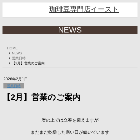
コ
ナ
珈琲豆専門店イースト
ン
ビ
テ
ゲ
ン
ー
ツ
シ
NEWS
へ
ョ
ス
ン
キ
に
HOME
ッ
移
NEWS
プ
動
営業日時
【2月】営業のご案内
2026年2月1日
営業日時
【2月】営業のご案内
暦の上では立春を迎えますが
まだまだ乾燥した寒い日が続いています