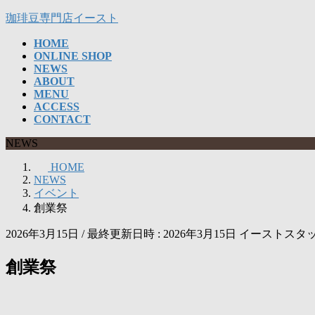
コ
ナ
珈琲豆専門店イースト
ン
ビ
HOME
テ
ゲ
ONLINE SHOP
ン
ー
NEWS
ツ
シ
ABOUT
へ
ョ
MENU
ス
ン
ACCESS
CONTACT
キ
に
ッ
移
NEWS
プ
動
HOME
NEWS
イベント
創業祭
2026年3月15日
/ 最終更新日時 :
2026年3月15日
イーストスタ
創業祭